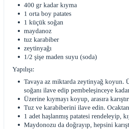
400 gr kadar kıyma
1 orta boy patates
1 küçük soğan
maydanoz
tuz karabiber
zeytinyağı
1/2 şişe maden suyu (soda)
Yapılışı:
Tavaya az miktarda zeytinyağ koyun. 
soğanı ilave edip pembeleşinceye kadar 
Üzerine kıymayı koyup, arasıra karıştı
Tuz ve karabiberini ilave edin. Ocaktan
1 adet haşlanmış patatesi rendeleyip, k
Maydonozu da doğrayıp, hepsini karışt