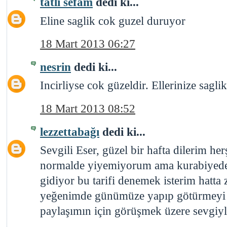
tatlı sefam
dedi ki...
Eline saglik cok guzel duruyor
18 Mart 2013 06:27
nesrin
dedi ki...
Incirliyse cok güzeldir. Ellerinize saglik
18 Mart 2013 08:52
lezzettabağı
dedi ki...
Sevgili Eser, güzel bir hafta dilerim he
normalde yiyemiyorum ama kurabiyede
gidiyor bu tarifi denemek isterim hatta
yeğenimde günümüze yapıp götürmeyi p
paylaşımın için görüşmek üzere sevgiyl